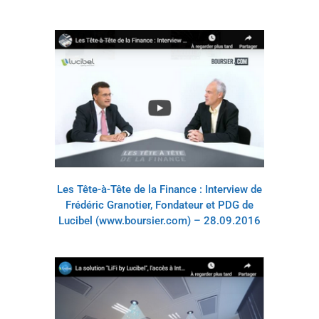
Les Tête-à-Tête de la Finance : Interview de
Frédéric Granotier, Fondateur et PDG de
Lucibel (www.boursier.com) – 28.09.2016