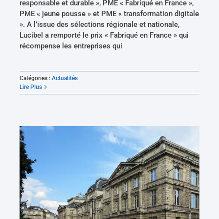
responsable et durable », PME « Fabriqué en France »,
PME « jeune pousse » et PME « transformation digitale
». A l’issue des sélections régionale et nationale,
Lucibel a remporté le prix « Fabriqué en France » qui
récompense les entreprises qui
Catégories :
Actualités
Lire Plus
Lumineuse verrière artificielle pour le Musée des Beaux-Arts de Rouen