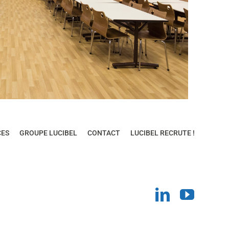
CES
GROUPE LUCIBEL
CONTACT
LUCIBEL RECRUTE !
LinkedIn
YouT